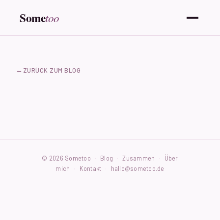
Some
too
ZURÜCK ZUM BLOG
© 2026 Sometoo
·
Blog
·
Zusammen
·
Über
mich
·
Kontakt
·
hallo@sometoo.de